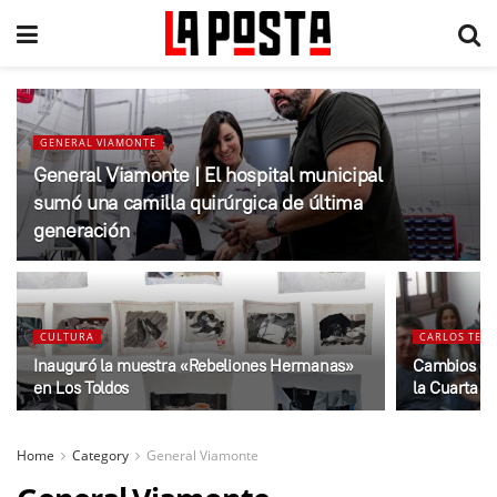
GENERAL VIAMONTE
General Viamonte | El hospital municipal
sumó una camilla quirúrgica de última
generación
CULTURA
CARLOS TEJE
Inauguró la muestra «Rebeliones Hermanas»
Cambios en 
en Los Toldos
la Cuarta
Home
Category
General Viamonte