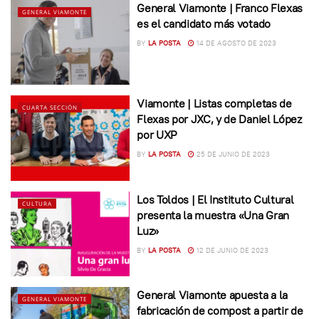
General Viamonte | Franco Flexas
GENERAL VIAMONTE
es el candidato más votado
BY
LA POSTA
14 DE AGOSTO DE 2023
Viamonte | Listas completas de
CUARTA SECCIÓN
Flexas por JXC, y de Daniel López
por UXP
BY
LA POSTA
25 DE JUNIO DE 2023
Los Toldos | El Instituto Cultural
CULTURA
presenta la muestra «Una Gran
Luz»
BY
LA POSTA
12 DE JUNIO DE 2023
General Viamonte apuesta a la
GENERAL VIAMONTE
fabricación de compost a partir de