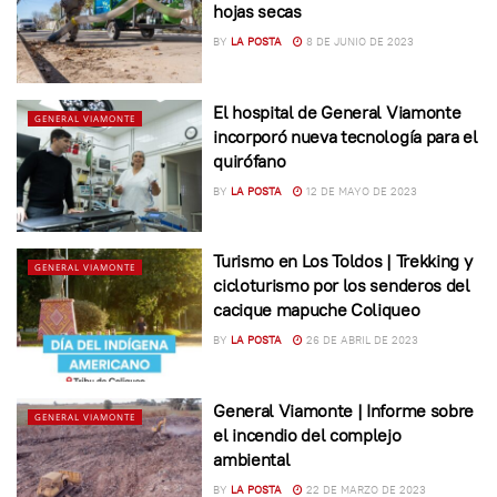
hojas secas
BY
LA POSTA
8 DE JUNIO DE 2023
El hospital de General Viamonte
GENERAL VIAMONTE
incorporó nueva tecnología para el
quirófano
BY
LA POSTA
12 DE MAYO DE 2023
Turismo en Los Toldos | Trekking y
GENERAL VIAMONTE
cicloturismo por los senderos del
cacique mapuche Coliqueo
BY
LA POSTA
26 DE ABRIL DE 2023
General Viamonte | Informe sobre
GENERAL VIAMONTE
el incendio del complejo
ambiental
BY
LA POSTA
22 DE MARZO DE 2023