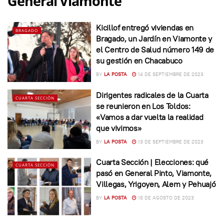
General Viamonte
Kicillof entregó viviendas en
BRAGADO
Bragado, un Jardín en Viamonte y
el Centro de Salud número 149 de
su gestión en Chacabuco
BY
LA POSTA
14 DE SEPTIEMBRE DE 2023
Dirigentes radicales de la Cuarta
CUARTA SECCIÓN
se reunieron en Los Toldos:
«Vamos a dar vuelta la realidad
que vivimos»
BY
LA POSTA
13 DE SEPTIEMBRE DE 2023
Cuarta Sección | Elecciones: qué
CUARTA SECCIÓN
pasó en General Pinto, Viamonte,
Villegas, Yrigoyen, Alem y Pehuajó
BY
LA POSTA
18 DE AGOSTO DE 2023