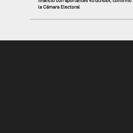
financió con aportantes «truchos», confirmó
la Cámara Electoral