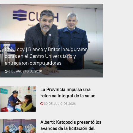
Chivilcoy | Bianco y Britos inauguraron
obras en el Centro Universitario y
entregaron computadoras
6 DE AGOSTO DE 2026
La Provincia impulsa una
reforma integral de la salud
30 DE JULIO DE 2026
Alberti: Katopodis presentó los
avances de la licitación del