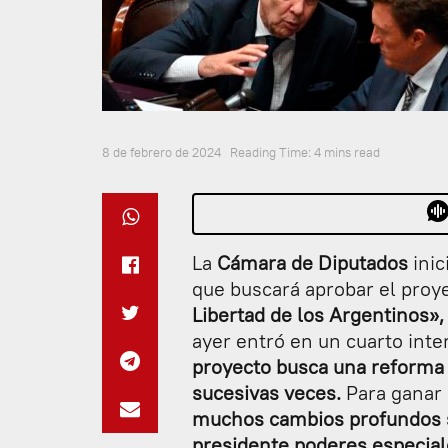
8 de febrero de 2024
Reading Time: 4 mins read
La
Cámara de Diputados
inic
que buscará aprobar el proy
Libertad de los Argentinos»,
ayer entró en un cuarto int
proyecto busca una reforma 
sucesivas veces.
Para ganar 
muchos cambios profundos 
presidente poderes especial