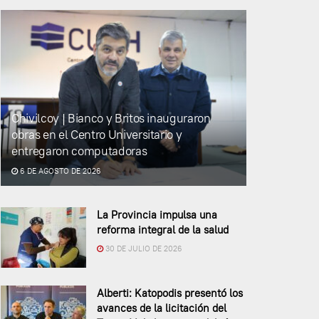
Chivilcoy | Bianco y Britos inauguraron
obras en el Centro Universitario y
entregaron computadoras
6 DE AGOSTO DE 2026
La Provincia impulsa una
reforma integral de la salud
30 DE JULIO DE 2026
Alberti: Katopodis presentó los
avances de la licitación del