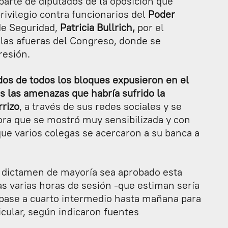
 parte de diputados de la oposición que
ivilegio contra funcionarios del
Poder
de Seguridad,
Patricia Bullrich,
por el
n las afueras del Congreso, donde se
resión.
os de todos los bloques expusieron en el
s las amenazas que habría sufrido la
rrizo
, a través de sus redes sociales y se
dora que se mostró muy sensibilizada y con
 que varios colegas se acercaron a su banca a
el dictamen de mayoría sea aprobado esta
s varias horas de sesión -que estiman sería
pase a cuarto intermedio hasta mañana para
icular, según indicaron fuentes