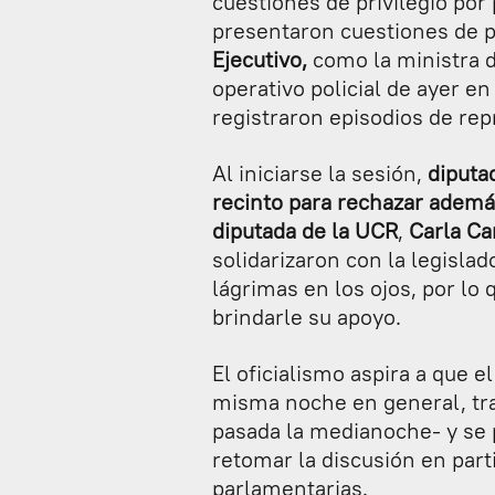
cuestiones de privilegio por
presentaron cuestiones de pr
Ejecutivo,
como la ministra 
operativo policial de ayer e
registraron episodios de rep
Al iniciarse la sesión,
diputad
recinto para rechazar ademá
diputada de la UCR
,
Carla Ca
solidarizaron con la legisla
lágrimas en los ojos, por lo
brindarle su apoyo.
El oficialismo aspira a que 
misma noche en general, tra
pasada la medianoche- y se 
retomar la discusión en part
parlamentarias.