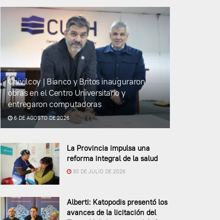
Chivilcoy | Bianco y Britos inauguraron
obras en el Centro Universitario y
entregaron computadoras
6 DE AGOSTO DE 2026
La Provincia impulsa una
reforma integral de la salud
30 DE JULIO DE 2026
Alberti: Katopodis presentó los
avances de la licitación del