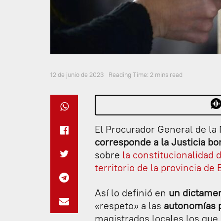
12 de junio de 2023
Reading Time: 2 mins read
El Procurador General de la
corresponde a la Justicia b
sobre
la constitucionalidad 
territorio de la provincia de
Así lo definió en
un dictame
«respeto» a las
autonomías p
magistrados locales los que 