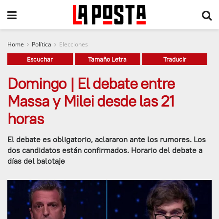
Home
Política
Elecciones
Escuchar
Tamaño Letra
Traducir
Domingo | El debate entre
Massa y Milei desde las 21
horas
El debate es obligatorio, aclararon ante los rumores. Los
dos candidatos están confirmados. Horario del debate a
días del balotaje