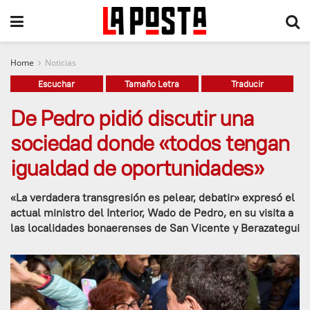
Home
Noticias
Escuchar
Tamaño Letra
Traducir
De Pedro pidió discutir una
sociedad donde «todos tengan
igualdad de oportunidades»
«La verdadera transgresión es pelear, debatir» expresó el
actual ministro del Interior, Wado de Pedro, en su visita a
las localidades bonaerenses de San Vicente y Berazategui