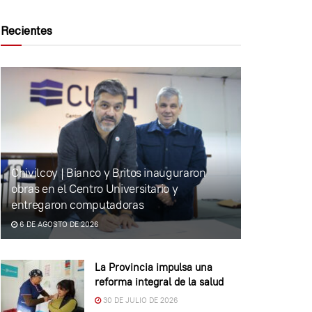
Recientes
Chivilcoy | Bianco y Britos inauguraron
obras en el Centro Universitario y
entregaron computadoras
6 DE AGOSTO DE 2026
La Provincia impulsa una
reforma integral de la salud
30 DE JULIO DE 2026