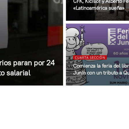
CFK, Kicillof y Alberto F
«Latinoamérica sueña»
CUARTA SECCIÓN
rios paran por 24
Comienza la feria del lib
 salarial
Junín con un tributo a Q