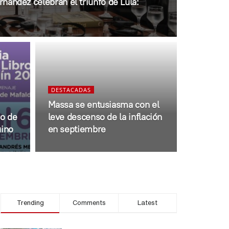
ernández celebran el triunfo de Lula:
DESTACADAS
Massa se entusiasma con el
ro de
leve descenso de la inflación
uino
en septiembre
Trending
Comments
Latest