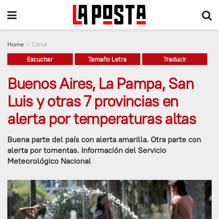
Home
Clima
Escuchar
Tamaño Letra
Traducir
Buenos Aires, La Pampa, San
Luis y otras 7 provincias en
alerta por temperaturas altas
Buena parte del país con alerta amarilla. Otra parte con
alerta por tomentas. Información del Servicio
Meteorológico Nacional