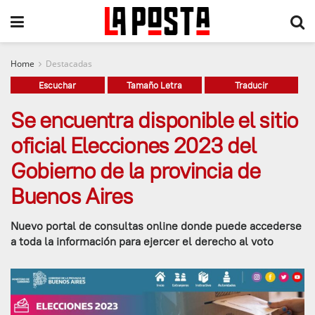
Home
Destacadas
Escuchar
Tamaño Letra
Traducir
Se encuentra disponible el sitio
oficial Elecciones 2023 del
Gobierno de la provincia de
Buenos Aires
Nuevo portal de consultas online donde puede accederse
a toda la información para ejercer el derecho al voto