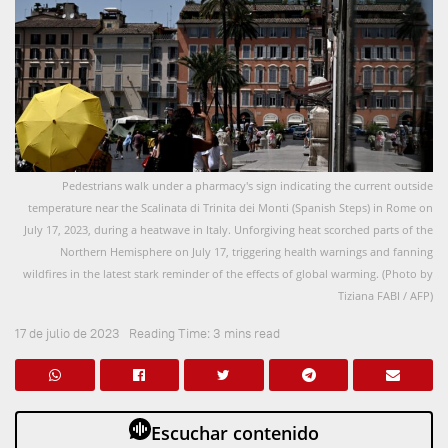
Pedestrians walk under a pharmacy's sign indicating the current outside
temperature near the Scalinata di Trinita dei Monti (Spanish Steps) in Rome on
July 17, 2023, during a heatwave in Italy. Unforgiving heat scorched parts of the
Northern Hemisphere on July 17, triggering health warnings and fanning
wildfires in the latest stark reminder of the effects of global warming. (Photo by
Tiziana FABI / AFP)
17 de julio de 2023
Reading Time: 3 mins read
Escuchar contenido