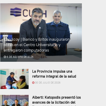
Chivilcoy | Bianco y Britos inauguraron
obras en el Centro Universitario y
entregaron computadoras
6 DE AGOSTO DE 2026
La Provincia impulsa una
reforma integral de la salud
30 DE JULIO DE 2026
Alberti: Katopodis presentó los
avances de la licitación del