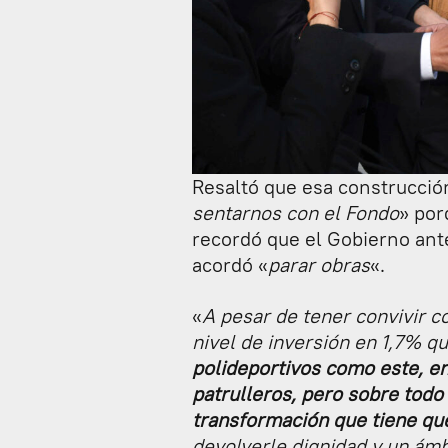
Resaltó que esa construcció
sentarnos con el Fondo
» por
recordó que el Gobierno ante
acordó «
parar obras
«.
«
A pesar de tener convivir 
nivel de inversión en 1,7% q
polideportivos como este, en
patrulleros, pero sobre tod
transformación que tiene que
devolverle dignidad y un ámb