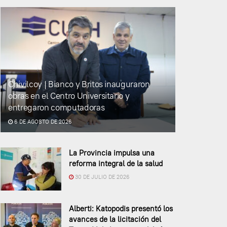
Chivilcoy | Bianco y Britos inauguraron
obras en el Centro Universitario y
entregaron computadoras
6 DE AGOSTO DE 2026
La Provincia impulsa una
reforma integral de la salud
30 DE JULIO DE 2026
Alberti: Katopodis presentó los
avances de la licitación del