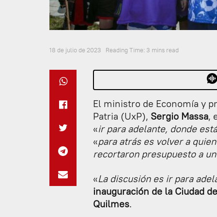
18 de julio de 2023
Reading Time: 3 mins read
El ministro de Economía y pr
Patria (UxP),
Sergio Massa
,
«
ir para adelante, donde est
«
para atrás es volver a quien
recortaron presupuesto a uni
«
La discusión es ir para adel
inauguración de la Ciudad d
Quilmes
.