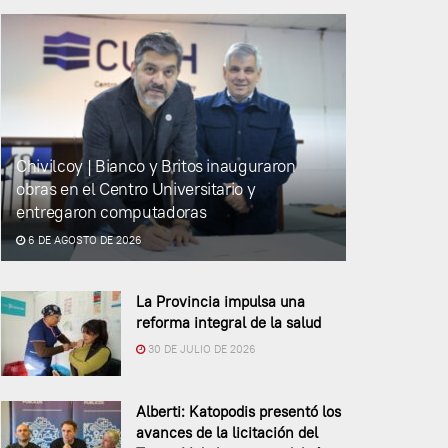
Chivilcoy | Bianco y Britos inauguraron
obras en el Centro Universitario y
entregaron computadoras
6 DE AGOSTO DE 2026
La Provincia impulsa una
reforma integral de la salud
30 DE JULIO DE 2026
Alberti: Katopodis presentó los
avances de la licitación del