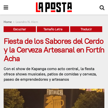
Home
Leandro N. Alem
Escuchar
Tamaño Letra
Traducir
Fiesta de los Sabores del Cerdo
y la Cerveza Artesanal en Fortín
Acha
Con el show de Kapanga como acto central, la fiesta
ofrece shows musicales, patios de comidas y cerveza,
paseo de emprendedores y artesanos