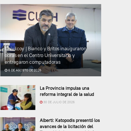
Chivilcoy | Bianco y Britos inauguraron
obras en el Centro Universitario y
entregaron computadoras
6 DE AGOSTO DE 2026
La Provincia impulsa una
reforma integral de la salud
30 DE JULIO DE 2026
Alberti: Katopodis presentó los
avances de la licitación del