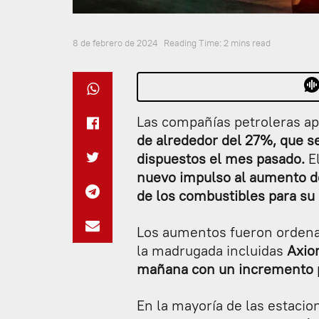
8 de febrero de 2024
Reading Time: 2 mins read
Las compañías petroleras a
de alrededor del 27%, que 
dispuestos el mes pasado.
E
nuevo impulso al aumento d
de los combustibles para su 
Los aumentos fueron ordenad
la madrugada incluidas
Axio
mañana con un incremento p
En la mayoría de las estacio