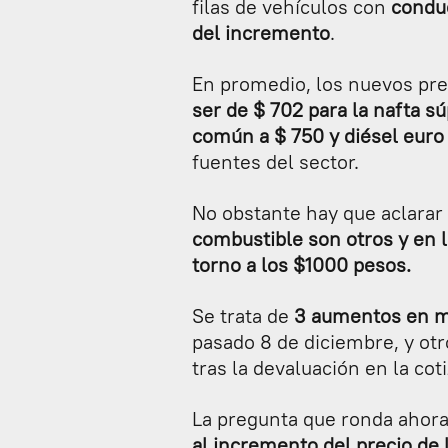
filas de vehículos con
conduc
del incremento
.
En promedio, los nuevos pr
ser de $ 702 para la nafta s
común a $ 750 y diésel euro
fuentes del sector.
No obstante hay que aclarar 
combustible son otros y en 
torno a los $1000 pesos.
Se trata de
3 aumentos en m
pasado 8 de diciembre, y ot
tras la devaluación en la coti
La pregunta que ronda ahor
al incremento del precio de 