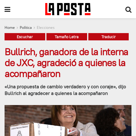
Home
Política
Elecciones
Escuchar
Tamaño Letra
Traducir
Bullrich, ganadora de la interna
de JXC, agradeció a quienes la
acompañaron
«Una propuesta de cambio verdadero y con coraje», dijo
Bullrich al agradecer a quienes la acompañaron