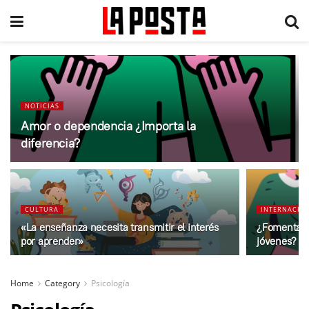
NOTICIAS
Amor o dependencia ¿Importa la
diferencia?
CULTURA
INTERNACIO
«La enseñanza necesita transmitir el interés
¿Fomentar l
por aprender»
jóvenes?
Home
Category
Psicología